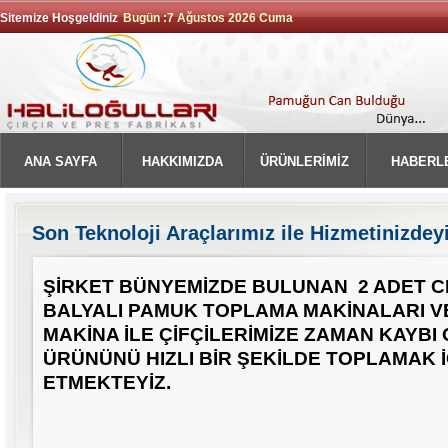
Sitemize Hoşgeldiniz
Bugün :7 Ağustos 2026 Cuma
ANA SAYFA
HAKKIMIZDA
ÜRÜNLERİMİZ
HABERL
Son Teknoloji Araçlarımız ile Hizmetinizdeyi
ŞİRKET BÜNYEMİZDE BULUNAN 2 ADET C
BALYALI PAMUK TOPLAMA MAKİNALARI VE 
MAKİNA İLE ÇİFÇİLERİMİZE ZAMAN KAYB
ÜRÜNÜNÜ HIZLI BİR ŞEKİLDE TOPLAMAK İ
ETMEKTEYİZ.